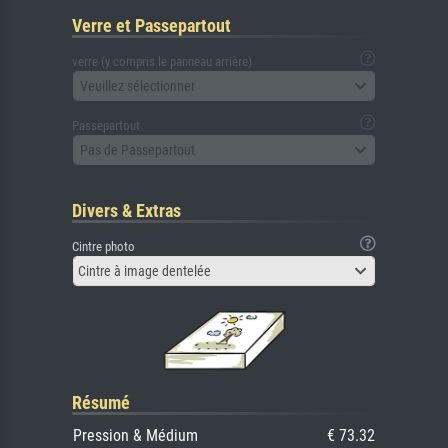
Verre et Passepartout
verre (y compris le panneau arrière)
Veuillez sélectionner
Passepartout
Pas de Passepartout
Divers & Extras
Cintre photo
Cintre à image dentelée
Résumé
Pression & Médium
€ 73.32