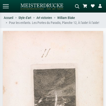
Accueil
Style d'art
Art victorien
William Blake
Pour les enfants. Les Portes du Paradis, Planche 12, À l'aide! À l'aide!
Recherche standard
Recherche d'images IA
Recherchez par artiste, titre ou style –
Décrivez la scène – ex. prairie verte,
ex. Monet, Nuit étoilée,
abstrait avec beaucoup de rouge,
impressionnisme, vague de Hokusai,
tableau sombre, nu debout près d'un
nu.
arbre.