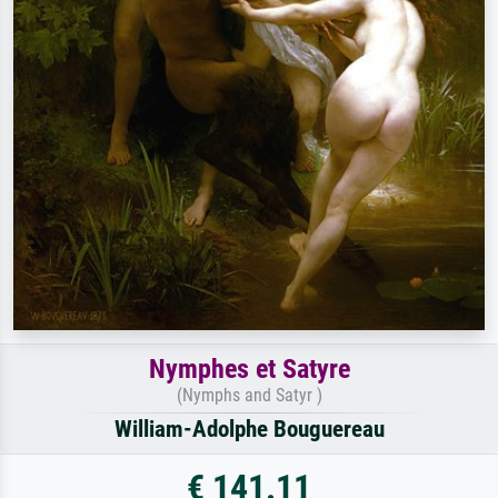
Nymphes et Satyre
(Nymphs and Satyr )
William-Adolphe Bouguereau
€ 141.11