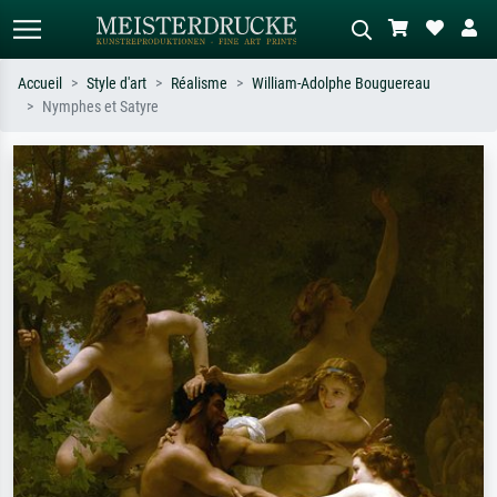
Accueil
Style d'art
Réalisme
William-Adolphe Bouguereau
Nymphes et Satyre
Recherche standard
Recherche d'images IA
Recherchez par artiste, titre ou style –
Décrivez la scène – ex. prairie verte,
ex. Monet, Nuit étoilée,
abstrait avec beaucoup de rouge,
impressionnisme, vague de Hokusai,
tableau sombre, nu debout près d'un
nu.
arbre.