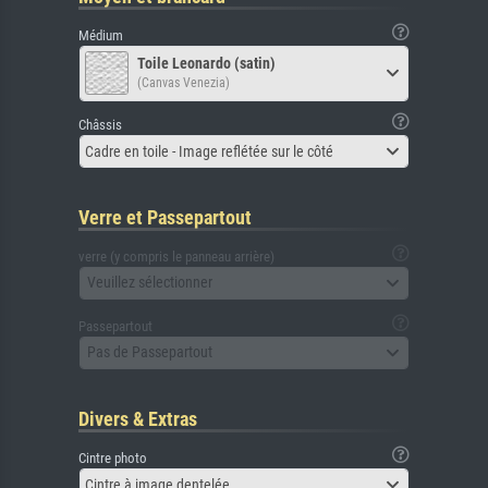
Médium
Toile Leonardo (satin)
(Canvas Venezia)
Châssis
Cadre en toile - Image reflétée sur le côté
Verre et Passepartout
verre (y compris le panneau arrière)
Veuillez sélectionner
Passepartout
Pas de Passepartout
Divers & Extras
Cintre photo
Cintre à image dentelée