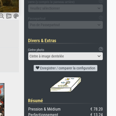
verre (y compris le panneau arrière)
Veuillez sélectionner
Passepartout
Pas de Passepartout
Divers & Extras
Cintre photo
Cintre à image dentelée
Enregistrer / comparer la configuration
Résumé
Pression & Médium
€ 78.20
Perfectionnement
€ 13.24