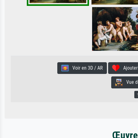
Voir en 3D / AR
Ajouter 
Vue de 
Œuvres