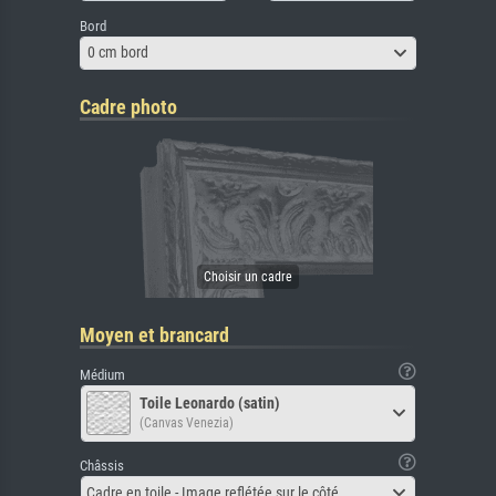
Bord
0 cm bord
Cadre photo
Moyen et brancard
Médium
Toile Leonardo (satin)
(Canvas Venezia)
Châssis
Cadre en toile - Image reflétée sur le côté