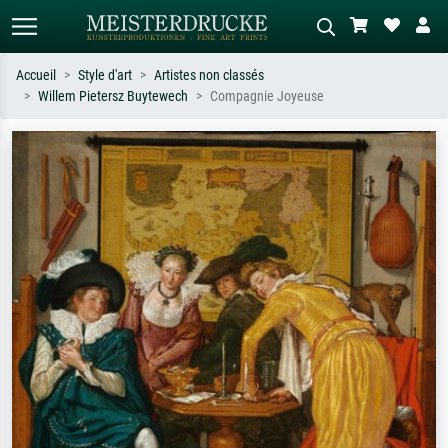
Accueil
Style d'art
Artistes non classés
Willem Pietersz Buytewech
Compagnie Joyeuse
Recherche standard
Recherche d'images IA
Recherchez par artiste, titre ou style –
Décrivez la scène – ex. prairie verte,
ex. Monet, Nuit étoilée,
abstrait avec beaucoup de rouge,
impressionnisme, vague de Hokusai,
tableau sombre, nu debout près d'un
nu.
arbre.