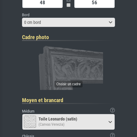
Bord
0 cm bord
Cadre photo
Moyen et brancard
Médium
Toile Leonardo (satin)
(Canvas Venezia)
Châssis