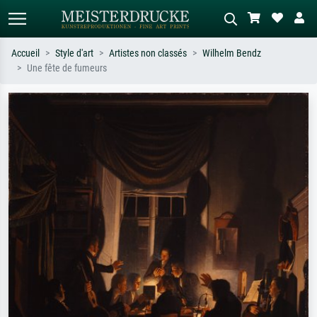
Accueil
Style d'art
Artistes non classés
Wilhelm Bendz
Une fête de fumeurs
Recherche standard
Recherche d'images IA
Recherchez par artiste, titre ou style –
Décrivez la scène – ex. prairie verte,
ex. Monet, Nuit étoilée,
abstrait avec beaucoup de rouge,
impressionnisme, vague de Hokusai,
tableau sombre, nu debout près d'un
nu.
arbre.