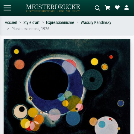
Accueil
Style d'art
Expressionnisme
Wassily Kandinsky
Plusieurs cercles, 1926
Recherche standard
Recherche d'images IA
Recherchez par artiste, titre ou style –
Décrivez la scène – ex. prairie verte,
ex. Monet, Nuit étoilée,
abstrait avec beaucoup de rouge,
impressionnisme, vague de Hokusai,
tableau sombre, nu debout près d'un
nu.
arbre.