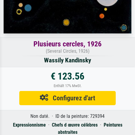
Plusieurs cercles, 1926
(Several Circles, 1926)
Wassily Kandinsky
€ 123.56
Enthält 17% MwSt.
Configurez d'art
Non daté. · ID de la peinture: 729394
Expressionnisme
·
Chefs d œuvre célèbres
·
Peintures
abstraites