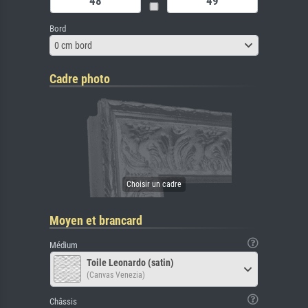
Bord
0 cm bord
Cadre photo
Moyen et brancard
Médium
Toile Leonardo (satin)
(Canvas Venezia)
Châssis