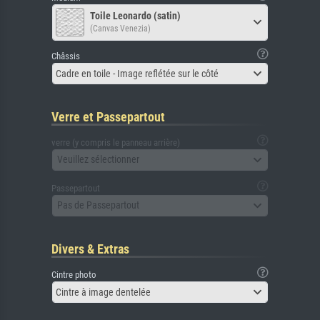
Toile Leonardo (satin)
(Canvas Venezia)
Châssis
Cadre en toile - Image reflétée sur le côté
Verre et Passepartout
verre (y compris le panneau arrière)
Veuillez sélectionner
Passepartout
Pas de Passepartout
Divers & Extras
Cintre photo
Cintre à image dentelée