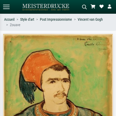
Accueil
Style d'art
Post Impressionnisme
Vincent van Gogh
Zouave
Recherche standard
Recherche d'images IA
Recherchez par artiste, titre ou style –
Décrivez la scène – ex. prairie verte,
ex. Monet, Nuit étoilée,
abstrait avec beaucoup de rouge,
impressionnisme, vague de Hokusai,
tableau sombre, nu debout près d'un
nu.
arbre.