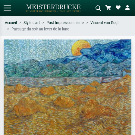
Accueil
Style d'art
Post Impressionnisme
Vincent van Gogh
Paysage du soir au lever de la lune
Recherche standard
Recherche d'images IA
Recherchez par artiste, titre ou style –
Décrivez la scène – ex. prairie verte,
ex. Monet, Nuit étoilée,
abstrait avec beaucoup de rouge,
impressionnisme, vague de Hokusai,
tableau sombre, nu debout près d'un
nu.
arbre.