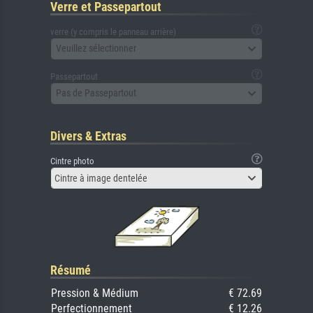
Verre et Passepartout
verre (y compris le panneau arrière)
Veuillez sélectionner
Passepartout
Pas de Passepartout
Divers & Extras
Cintre photo
Cintre à image dentelée
Résumé
Pression & Médium
€ 72.69
Perfectionnement
€ 12.26