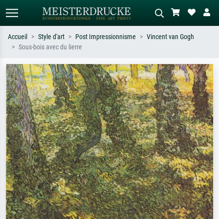
Accueil
Style d'art
Post Impressionnisme
Vincent van Gogh
Sous-bois avec du lierre
Recherche standard
Recherche d'images IA
Recherchez par artiste, titre ou style –
Décrivez la scène – ex. prairie verte,
ex. Monet, Nuit étoilée,
abstrait avec beaucoup de rouge,
impressionnisme, vague de Hokusai,
tableau sombre, nu debout près d'un
nu.
arbre.