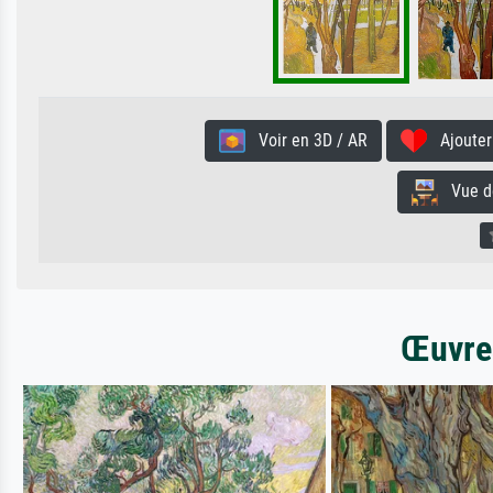
Voir en 3D / AR
Ajouter 
Vue de 
Œuvres