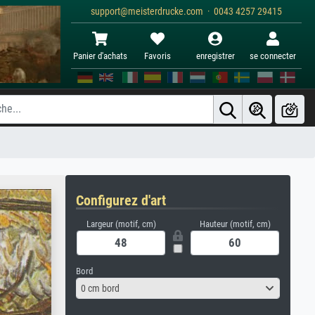
support@meisterdrucke.com · 0043 4257 29415
Panier d'achats
Favoris
enregistrer
se connecter
Configurez d'art
Largeur (motif, cm)
Hauteur (motif, cm)
Bord
0 cm bord