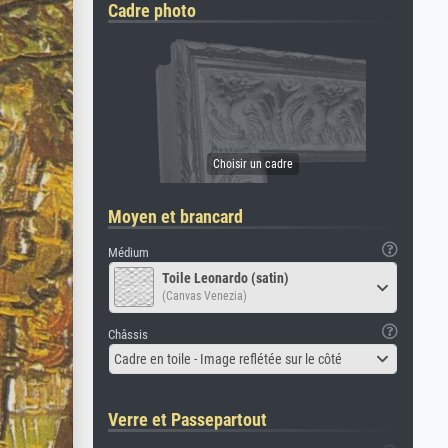
Cadre photo
Moyen et brancard
Médium
Toile Leonardo (satin)
(Canvas Venezia)
Châssis
Cadre en toile - Image reflétée sur le côté
Verre et Passepartout