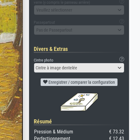
verre (y compris le panneau arrière)
Veuillez sélectionner
Passepartout
Pas de Passepartout
Divers & Extras
Cintre photo
Cintre à image dentelée
Enregistrer / comparer la configuration
Résumé
Pression & Médium
€ 73.32
Perfectionnement
€ 12.43