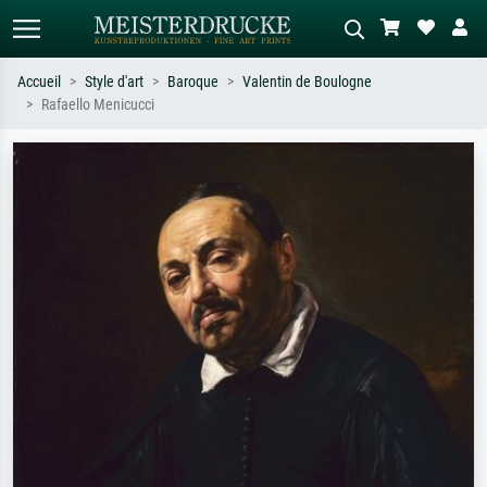
Accueil
Style d'art
Baroque
Valentin de Boulogne
Rafaello Menicucci
Recherche standard
Recherche d'images IA
Recherchez par artiste, titre ou style –
Décrivez la scène – ex. prairie verte,
ex. Monet, Nuit étoilée,
abstrait avec beaucoup de rouge,
impressionnisme, vague de Hokusai,
tableau sombre, nu debout près d'un
nu.
arbre.