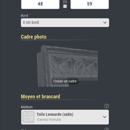
Bord
0 cm bord
Cadre photo
Moyen et brancard
Médium
Toile Leonardo (satin)
(Canvas Venezia)