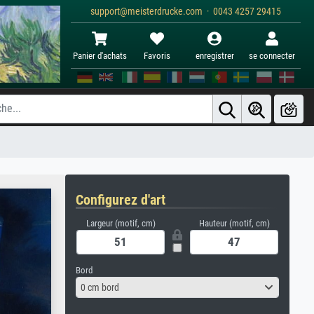
support@meisterdrucke.com · 0043 4257 29415
Panier d'achats
Favoris
enregistrer
se connecter
Configurez d'art
Largeur (motif, cm)
Hauteur (motif, cm)
Bord
0 cm bord