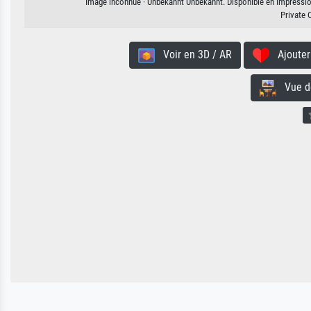
Image inconnue · Unbekannt Unbekannt. Disponible en impression 
Private 
Voir en 3D / AR
Ajouter 
Vue de 