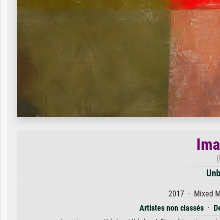
Ima
(
Unb
2017 · Mixed Me
Artistes non classés
·
D