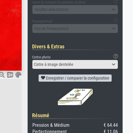
verre (y compris le panneau arrière)
Veuillez sélectionner
Passepartout
Pas de Passepartout
Divers & Extras
Cintre photo
Cintre à image dentelée
Enregistrer / comparer la configuration
Résumé
Pression & Médium
€ 64.44
Perfectionnement
€ 11.06