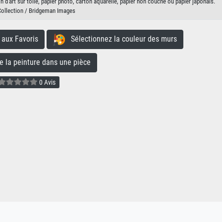
d'art sur toile, papier photo, carton aquarelle, papier non couché ou papier japonais.
Collection / Bridgeman Images
aux Favoris
Sélectionnez la couleur des murs
la peinture dans une pièce
0 Avis