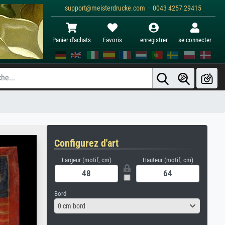
support@meisterdrucke.com · 0043 4257 29415
Panier d'achats
Favoris
enregistrer
se connecter
Configurez d'art
Largeur (motif, cm)
Hauteur (motif, cm)
Bord
0 cm bord