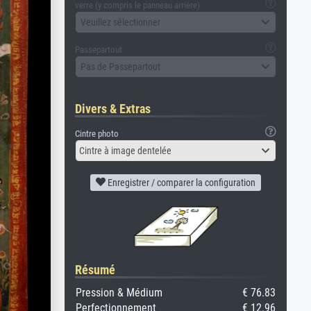
verre (y compris le panneau arrière)
Veuillez sélectionner
Passepartout
Pas de Passepartout
Divers & Extras
Cintre photo
Cintre à image dentelée
Enregistrer / comparer la configuration
Résumé
Pression & Médium
€ 76.83
Perfectionnement
€ 12.96