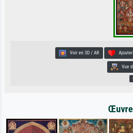
Voir en 3D / AR
Ajouter 
Vue de 
Œuvres