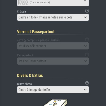
(Canvas Venezia)
Châssis
Cadre en toile - Image reflétée sur le côté
Verre et Passepartout
verre (y compris le panneau arrière)
Veuillez sélectionner
Passepartout
Pas de Passepartout
Divers & Extras
Cintre photo
Cintre à image dentelée