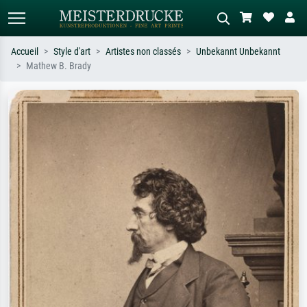
Accueil
Style d'art
Artistes non classés
Unbekannt Unbekannt
Mathew B. Brady
Recherche standard
Recherche d'images IA
Recherchez par artiste, titre ou style –
Décrivez la scène – ex. prairie verte,
ex. Monet, Nuit étoilée,
abstrait avec beaucoup de rouge,
impressionnisme, vague de Hokusai,
tableau sombre, nu debout près d'un
nu.
arbre.