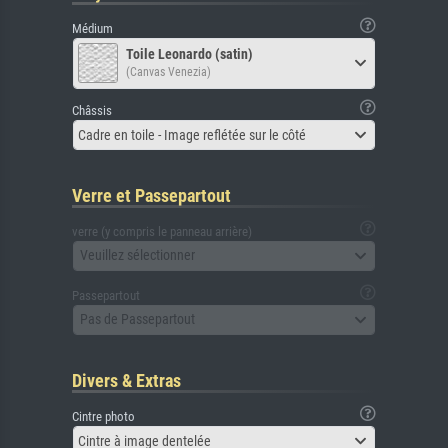
Médium
Toile Leonardo (satin)
(Canvas Venezia)
Châssis
Cadre en toile - Image reflétée sur le côté
Verre et Passepartout
verre (y compris le panneau arrière)
Veuillez sélectionner
Passepartout
Pas de Passepartout
Divers & Extras
Cintre photo
Cintre à image dentelée