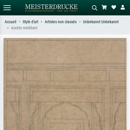
Accueil
Style d'art
Artistes non classés
Unbekannt Unbekannt
Ascète méditant
Recherche standard
Recherche d'images IA
Recherchez par artiste, titre ou style –
Décrivez la scène – ex. prairie verte,
ex. Monet, Nuit étoilée,
abstrait avec beaucoup de rouge,
impressionnisme, vague de Hokusai,
tableau sombre, nu debout près d'un
nu.
arbre.