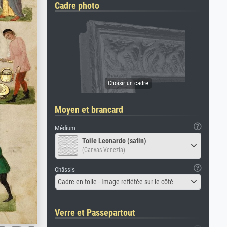
Cadre photo
Moyen et brancard
Médium
Toile Leonardo (satin)
(Canvas Venezia)
Châssis
Cadre en toile - Image reflétée sur le côté
Verre et Passepartout