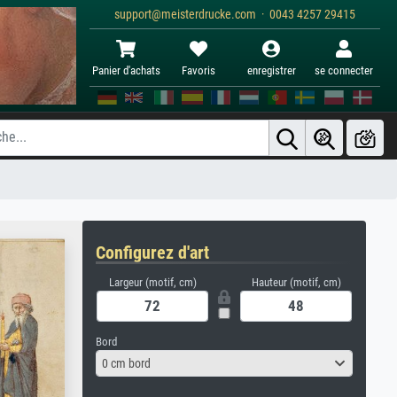
support@meisterdrucke.com · 0043 4257 29415
Panier d'achats
Favoris
enregistrer
se connecter
Configurez d'art
Largeur (motif, cm)
Hauteur (motif, cm)
Bord
0 cm bord