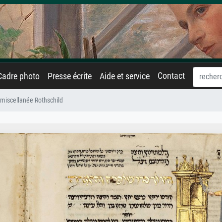
Contact
Cadre photo
Presse écrite
Aide et service
 miscellanée Rothschild