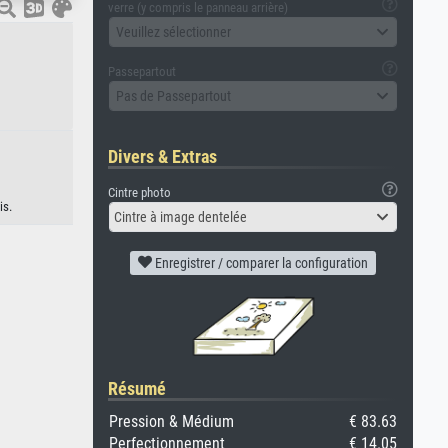
verre (y compris le panneau arrière)
Veuillez sélectionner
Passepartout
Pas de Passepartout
Divers & Extras
Cintre photo
is.
Cintre à image dentelée
Enregistrer / comparer la configuration
Résumé
Pression & Médium
€ 83.63
Perfectionnement
€ 14.05