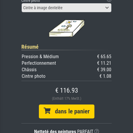
Cintre photo
Cintre à image dentelée
Résumé
Pression & Médium
€ 65.65
Perfectionnement
€ 11.21
Châssis
€ 39.00
Cintre photo
€ 1.08
€ 116.93
(Enthält 17% MwSt.)
dans le panier
Netteté des peintures
PARFAIT