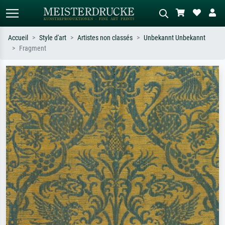
Accueil
Style d'art
Artistes non classés
Unbekannt Unbekannt
Fragment
Recherche standard
Recherche d'images IA
Recherchez par artiste, titre ou style –
Décrivez la scène – ex. prairie verte,
ex. Monet, Nuit étoilée,
abstrait avec beaucoup de rouge,
impressionnisme, vague de Hokusai,
tableau sombre, nu debout près d'un
nu.
arbre.