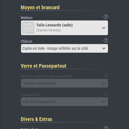
Moyen et brancard
Médium
Toile Leonardo (satin)
(Canvas Venezia)
Châssis
Cadre en toile - Image reflétée sur le côté
Verre et Passepartout
verre (y compris le panneau arrière)
Veuillez sélectionner
Passepartout
Pas de Passepartout
Divers & Extras