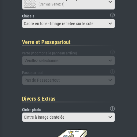
(Canvas Venezia)
Châssis
Cadre en toile - Image reflétée sur le côté
Verre et Passepartout
verre (y compris le panneau arrière)
Veuillez sélectionner
Passepartout
Pas de Passepartout
Divers & Extras
Cintre photo
Cintre à image dentelée