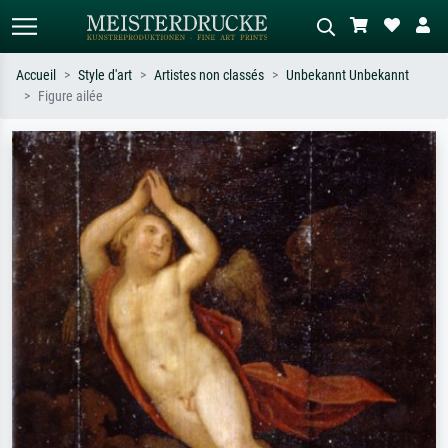
Accueil
Style d'art
Artistes non classés
Unbekannt Unbekannt
Figure ailée
Recherche standard
Recherche d'images IA
Recherchez par artiste, titre ou style –
Décrivez la scène – ex. prairie verte,
ex. Monet, Nuit étoilée,
abstrait avec beaucoup de rouge,
impressionnisme, vague de Hokusai,
tableau sombre, nu debout près d'un
nu.
arbre.