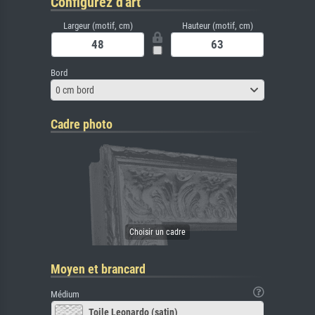
Configurez d'art
Largeur (motif, cm)
Hauteur (motif, cm)
Bord
0 cm bord
Cadre photo
Moyen et brancard
Médium
Toile Leonardo (satin)