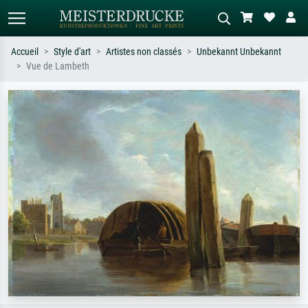
Accueil
Style d'art
Artistes non classés
Unbekannt Unbekannt
Vue de Lambeth
Recherche standard
Recherche d'images IA
Recherchez par artiste, titre ou style –
Décrivez la scène – ex. prairie verte,
ex. Monet, Nuit étoilée,
abstrait avec beaucoup de rouge,
impressionnisme, vague de Hokusai,
tableau sombre, nu debout près d'un
nu.
arbre.