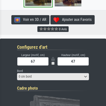
Voir en 3D / AR
Ajouter aux Favoris
0 Avis
Configurez d'art
Largeur (motif, cm)
Hauteur (motif, cm)
Bord
0 cm bord
Cadre photo