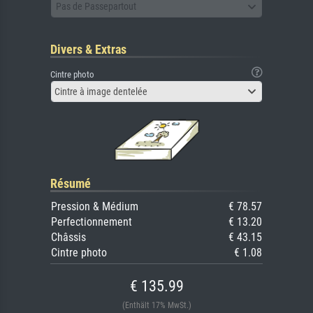
Pas de Passepartout
Divers & Extras
Cintre photo
Cintre à image dentelée
Résumé
Pression & Médium
€ 78.57
Perfectionnement
€ 13.20
Châssis
€ 43.15
Cintre photo
€ 1.08
€ 135.99
(Enthält 17% MwSt.)