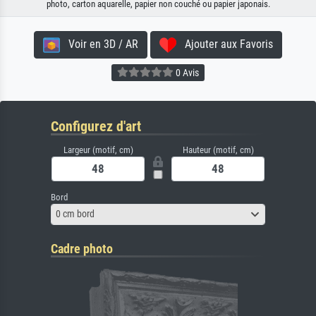
photo, carton aquarelle, papier non couché ou papier japonais.
Voir en 3D / AR
Ajouter aux Favoris
0 Avis
Configurez d'art
Largeur (motif, cm)
Hauteur (motif, cm)
Bord
0 cm bord
Cadre photo