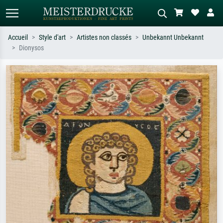
Accueil
Style d'art
Artistes non classés
Unbekannt Unbekannt
Dionysos
Recherche standard
Recherche d'images IA
Recherchez par artiste, titre ou style –
Décrivez la scène – ex. prairie verte,
ex. Monet, Nuit étoilée,
abstrait avec beaucoup de rouge,
impressionnisme, vague de Hokusai,
tableau sombre, nu debout près d'un
nu.
arbre.