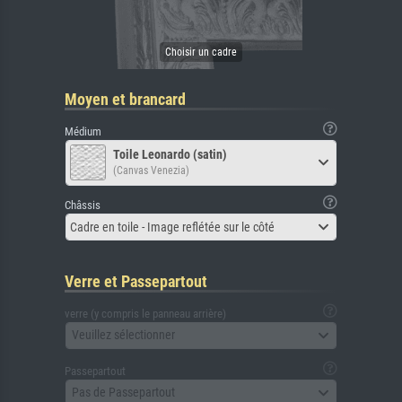
Moyen et brancard
Médium
Toile Leonardo (satin)
(Canvas Venezia)
Châssis
Cadre en toile - Image reflétée sur le côté
Verre et Passepartout
verre (y compris le panneau arrière)
Veuillez sélectionner
Passepartout
Pas de Passepartout