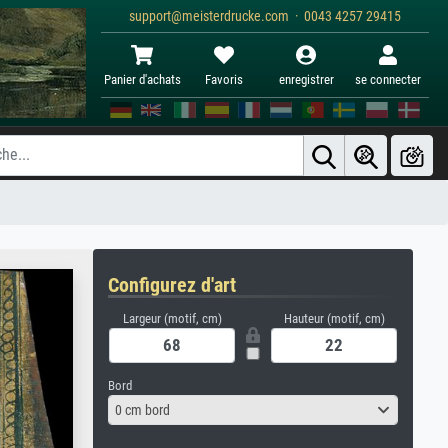
support@meisterdrucke.com · 0043 4257 29415
Panier d'achats
Favoris
enregistrer
se connecter
Configurez d'art
Largeur (motif, cm)
Hauteur (motif, cm)
Bord
0 cm bord