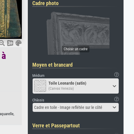
Cadre photo
 à
Moyen et brancard
Médium
Toile Leonardo (satin)
(Canvas Venezia)
Châssis
Cadre en toile - Image reflétée sur le côté
aquarelle,
Verre et Passepartout