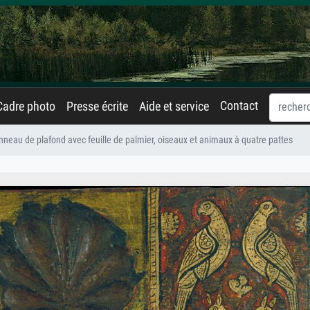
Contact
Cadre photo
Presse écrite
Aide et service
neau de plafond avec feuille de palmier, oiseaux et animaux à quatre pattes