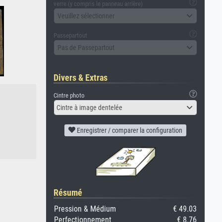
verre (y compris le panneau arrière)
Veuillez sélectionner
Passepartout
Pas de Passepartout
Divers & Extras
Cintre photo
Cintre à image dentelée
Enregistrer / comparer la configuration
Résumé
Pression & Médium
€ 49.03
Perfectionnement
€ 8.76