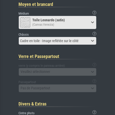
Moyen et brancard
Médium
Toile Leonardo (satin)
(Canvas Venezia)
Châssis
Cadre en toile - Image reflétée sur le côté
Verre et Passepartout
verre (y compris le panneau arrière)
Veuillez sélectionner
Passepartout
Pas de Passepartout
Divers & Extras
Cintre photo