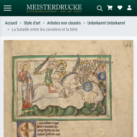
Accueil
Style d'art
Artistes non classés
Unbekannt Unbekannt
La bataille entre les cavaliers et la bête
Recherche standard
Recherche d'images IA
Recherchez par artiste, titre ou style –
Décrivez la scène – ex. prairie verte,
ex. Monet, Nuit étoilée,
abstrait avec beaucoup de rouge,
impressionnisme, vague de Hokusai,
tableau sombre, nu debout près d'un
nu.
arbre.