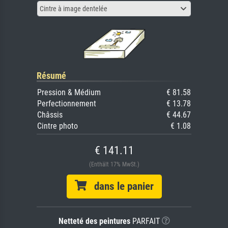
Cintre à image dentelée
Résumé
Pression & Médium
€ 81.58
Perfectionnement
€ 13.78
Châssis
€ 44.67
Cintre photo
€ 1.08
€ 141.11
(Enthält 17% MwSt.)
dans le panier
Netteté des peintures
PARFAIT