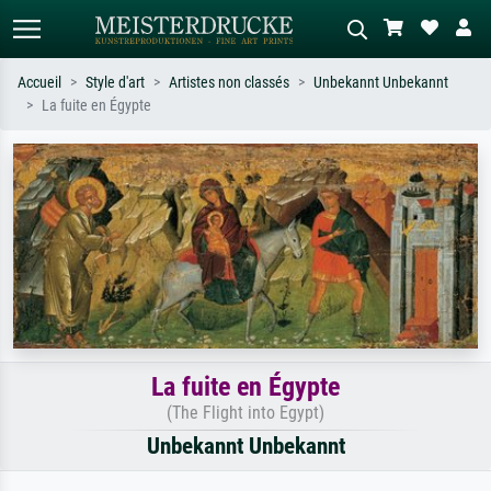
Accueil
Style d'art
Artistes non classés
Unbekannt Unbekannt
La fuite en Égypte
Recherche standard
Recherche d'images IA
Recherchez par artiste, titre ou style –
Décrivez la scène – ex. prairie verte,
ex. Monet, Nuit étoilée,
abstrait avec beaucoup de rouge,
impressionnisme, vague de Hokusai,
tableau sombre, nu debout près d'un
nu.
arbre.
La fuite en Égypte
(The Flight into Egypt)
Unbekannt Unbekannt