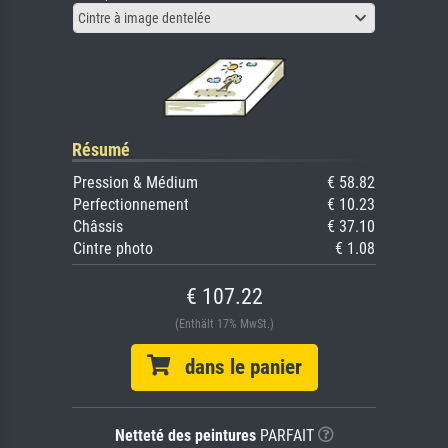
Cintre à image dentelée
Résumé
Pression & Médium
€ 58.82
Perfectionnement
€ 10.23
Châssis
€ 37.10
Cintre photo
€ 1.08
€ 107.22
(Enthält 17% MwSt.)
dans le panier
Netteté des peintures
PARFAIT