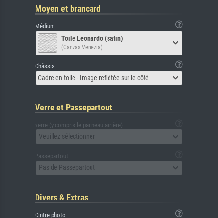
Moyen et brancard
Médium
Toile Leonardo (satin)
(Canvas Venezia)
Châssis
Cadre en toile - Image reflétée sur le côté
Verre et Passepartout
verre (y compris le panneau arrière)
Veuillez sélectionner
Passepartout
Pas de Passepartout
Divers & Extras
Cintre photo