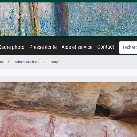
Contact
Cadre photo
Presse écrite
Aide et service
gures humaines anciennes en rouge