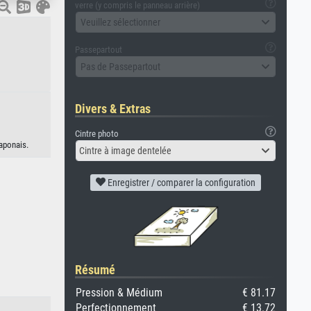
verre (y compris le panneau arrière)
Veuillez sélectionner
Passepartout
Pas de Passepartout
Divers & Extras
Cintre photo
aponais.
Cintre à image dentelée
Enregistrer / comparer la configuration
Résumé
Pression & Médium
€ 81.17
Perfectionnement
€ 13.72