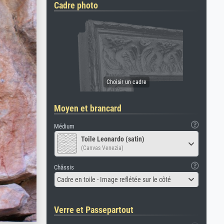
Cadre photo
Moyen et brancard
Médium
Toile Leonardo (satin)
(Canvas Venezia)
Châssis
Cadre en toile - Image reflétée sur le côté
Verre et Passepartout