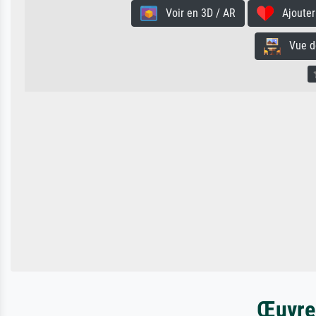
Voir en 3D / AR
Ajouter 
Vue de 
Œuvres