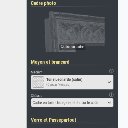
Cadre photo
Moyen et brancard
Médium
Toile Leonardo (satin)
(Canvas Venezia)
Châssis
Cadre en toile - Image reflétée sur le côté
Verre et Passepartout