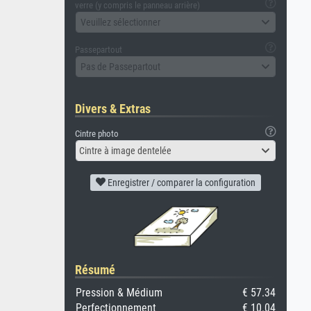
verre (y compris le panneau arrière)
Veuillez sélectionner
Passepartout
Pas de Passepartout
Divers & Extras
Cintre photo
Cintre à image dentelée
Enregistrer / comparer la configuration
Résumé
Pression & Médium
€ 57.34
Perfectionnement
€ 10.04