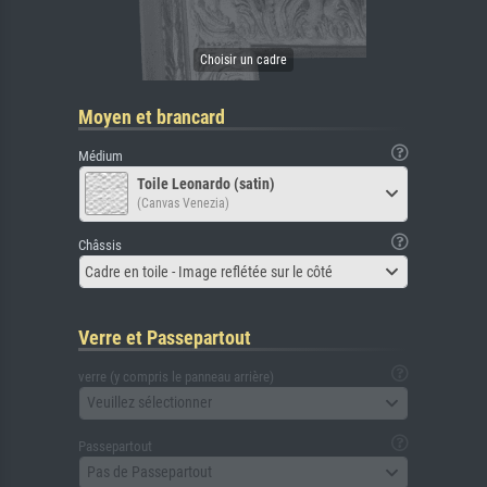
Moyen et brancard
Médium
Toile Leonardo (satin)
(Canvas Venezia)
Châssis
Cadre en toile - Image reflétée sur le côté
Verre et Passepartout
verre (y compris le panneau arrière)
Veuillez sélectionner
Passepartout
Pas de Passepartout