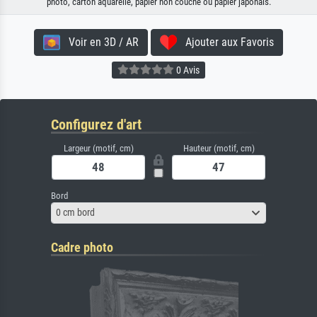
photo, carton aquarelle, papier non couché ou papier japonais.
Voir en 3D / AR
Ajouter aux Favoris
0 Avis
Configurez d'art
Largeur (motif, cm)
Hauteur (motif, cm)
Bord
0 cm bord
Cadre photo