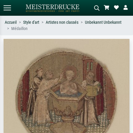
Accueil
Style d'art
Artistes non classés
Unbekannt Unbekannt
Médaillon
Recherche standard
Recherche d'images IA
Recherchez par artiste, titre ou style –
Décrivez la scène – ex. prairie verte,
ex. Monet, Nuit étoilée,
abstrait avec beaucoup de rouge,
impressionnisme, vague de Hokusai,
tableau sombre, nu debout près d'un
nu.
arbre.