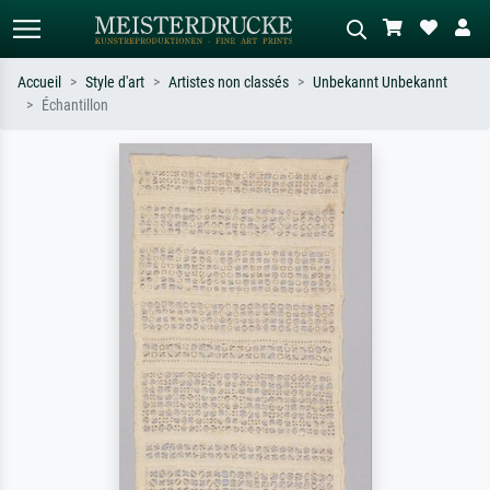
Accueil
Style d'art
Artistes non classés
Unbekannt Unbekannt
Échantillon
Recherche standard
Recherche d'images IA
Recherchez par artiste, titre ou style –
Décrivez la scène – ex. prairie verte,
ex. Monet, Nuit étoilée,
abstrait avec beaucoup de rouge,
impressionnisme, vague de Hokusai,
tableau sombre, nu debout près d'un
nu.
arbre.