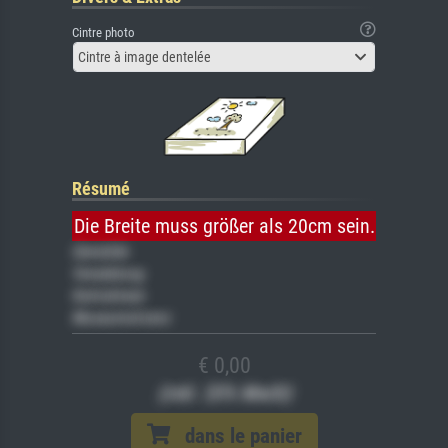
Cintre photo
Cintre à image dentelée
Résumé
Die Breite muss größer als 20cm sein.
Gemälde
Veredelung
Keilrahmen
Museumslizenz
€ 0,00
(inkl. 20% MwSt)
dans le panier