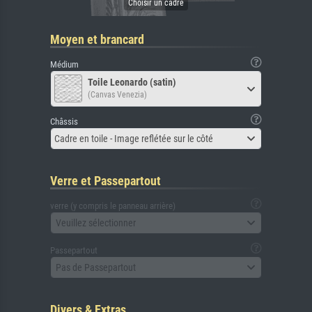
Moyen et brancard
Médium
Toile Leonardo (satin)
(Canvas Venezia)
Châssis
Cadre en toile - Image reflétée sur le côté
Verre et Passepartout
verre (y compris le panneau arrière)
Veuillez sélectionner
Passepartout
Pas de Passepartout
Divers & Extras