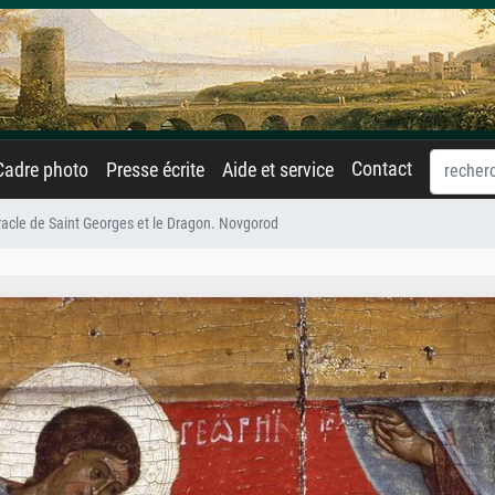
Contact
Cadre photo
Presse écrite
Aide et service
racle de Saint Georges et le Dragon. Novgorod