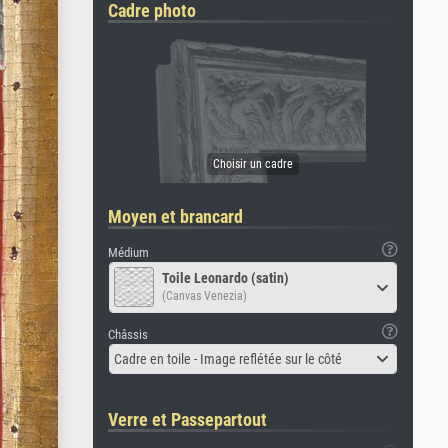
Cadre photo
Moyen et brancard
Médium
Toile Leonardo (satin)
(Canvas Venezia)
Châssis
Cadre en toile - Image reflétée sur le côté
Verre et Passepartout