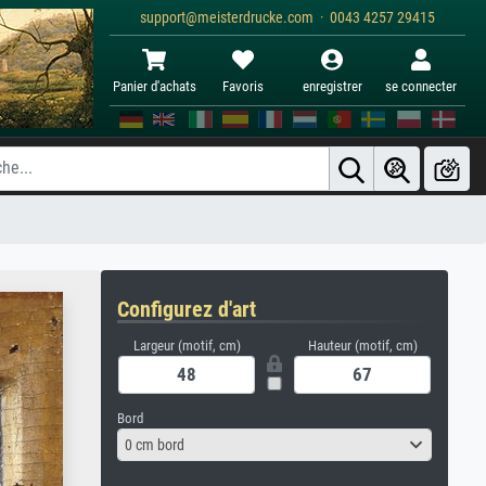
support@meisterdrucke.com · 0043 4257 29415
Panier d'achats
Favoris
enregistrer
se connecter
Configurez d'art
Largeur (motif, cm)
Hauteur (motif, cm)
Bord
0 cm bord