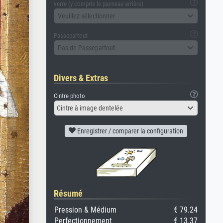
verre (y compris le panneau arrière)
Veuillez sélectionner
Passepartout
Pas de Passepartout
Divers & Extras
Cintre photo
Cintre à image dentelée
Enregistrer / comparer la configuration
Résumé
Pression & Médium
€ 79.24
Perfectionnement
€ 13.37