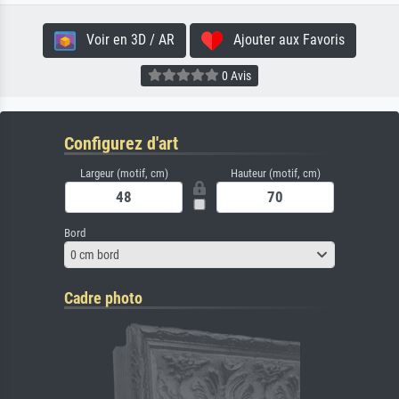
Voir en 3D / AR
Ajouter aux Favoris
0 Avis
Configurez d'art
Largeur (motif, cm)
Hauteur (motif, cm)
Bord
0 cm bord
Cadre photo