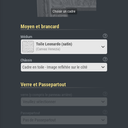
Moyen et brancard
Médium
Toile Leonardo (satin)
(Canvas Venezia)
Châssis
Cadre en toile - Image reflétée sur le côté
Verre et Passepartout
verre (y compris le panneau arrière)
Veuillez sélectionner
Passepartout
Pas de Passepartout