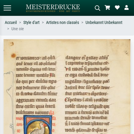
Accueil
Style d'art
Artistes non classés
Unbekannt Unbekannt
Une oie
Recherche standard
Recherche d'images IA
Recherchez par artiste, titre ou style –
Décrivez la scène – ex. prairie verte,
ex. Monet, Nuit étoilée,
abstrait avec beaucoup de rouge,
impressionnisme, vague de Hokusai,
tableau sombre, nu debout près d'un
nu.
arbre.