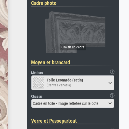
Cadre photo
Moyen et brancard
Médium
Toile Leonardo (satin)
(Canvas Venezia)
Châssis
Cadre en toile - Image reflétée sur le côté
Verre et Passepartout