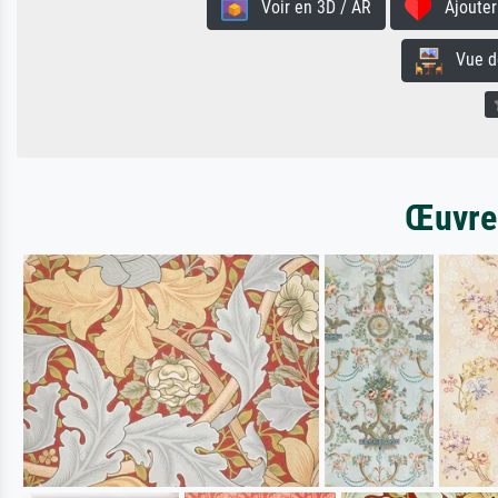
Voir en 3D / AR
Ajouter 
Vue de 
Œuvres