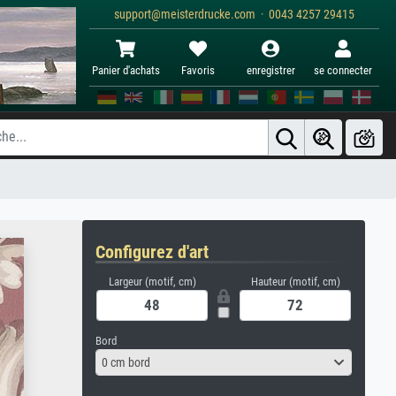
support@meisterdrucke.com · 0043 4257 29415
Panier d'achats
Favoris
enregistrer
se connecter
Configurez d'art
Largeur (motif, cm)
Hauteur (motif, cm)
Bord
0 cm bord