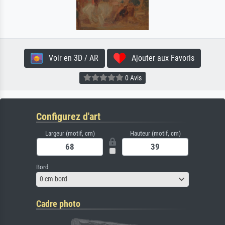
Voir en 3D / AR
Ajouter aux Favoris
0 Avis
Configurez d'art
Largeur (motif, cm)
Hauteur (motif, cm)
Bord
0 cm bord
Cadre photo