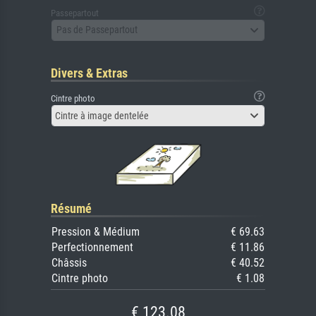
Passepartout
Pas de Passepartout
Divers & Extras
Cintre photo
Cintre à image dentelée
Résumé
Pression & Médium
€ 69.63
Perfectionnement
€ 11.86
Châssis
€ 40.52
Cintre photo
€ 1.08
€ 123.08