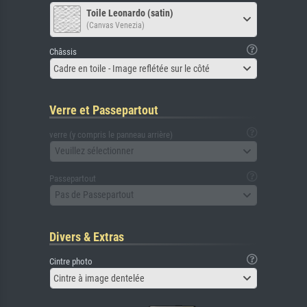
Toile Leonardo (satin)
(Canvas Venezia)
Châssis
Cadre en toile - Image reflétée sur le côté
Verre et Passepartout
verre (y compris le panneau arrière)
Veuillez sélectionner
Passepartout
Pas de Passepartout
Divers & Extras
Cintre photo
Cintre à image dentelée