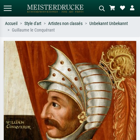
Accueil
Style d'art
Artistes non classés
Unbekannt Unbekannt
Guillaume le Conquérant
Recherche standard
Recherche d'images IA
Recherchez par artiste, titre ou style –
Décrivez la scène – ex. prairie verte,
ex. Monet, Nuit étoilée,
abstrait avec beaucoup de rouge,
impressionnisme, vague de Hokusai,
tableau sombre, nu debout près d'un
nu.
arbre.