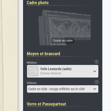
Cadre photo
Moyen et brancard
Médium
Toile Leonardo (satin)
(Canvas Venezia)
Châssis
Cadre en toile - Image reflétée sur le côté
Verre et Passepartout