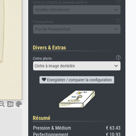
verre (y compris le panneau arrière)
Veuillez sélectionner
Passepartout
Pas de Passepartout
Divers & Extras
Cintre photo
Cintre à image dentelée
Enregistrer / comparer la configuration
Résumé
Pression & Médium
€ 63.43
Perfectionnement
€ 10.93