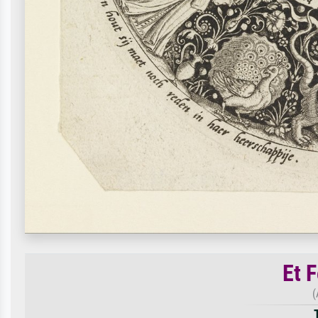
Et F
(