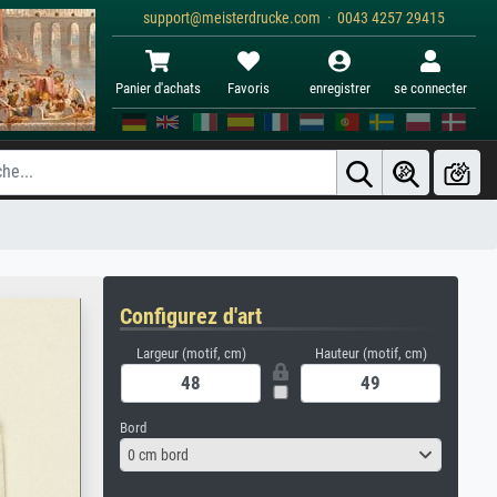
support@meisterdrucke.com · 0043 4257 29415
Panier d'achats
Favoris
enregistrer
se connecter
Configurez d'art
Largeur (motif, cm)
Hauteur (motif, cm)
Bord
0 cm bord