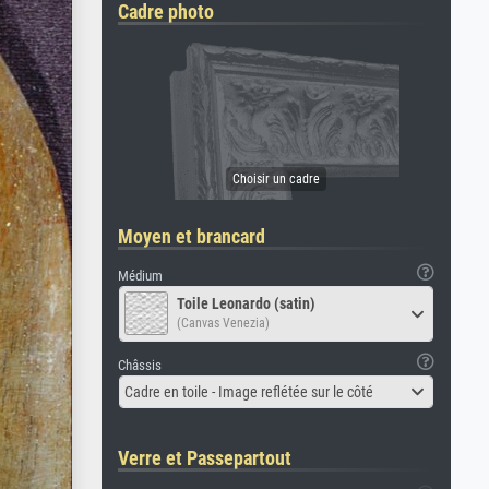
Cadre photo
Moyen et brancard
Médium
Toile Leonardo (satin)
(Canvas Venezia)
Châssis
Cadre en toile - Image reflétée sur le côté
Verre et Passepartout