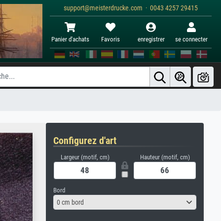
support@meisterdrucke.com · 0043 4257 29415
Panier d'achats
Favoris
enregistrer
se connecter
Configurez d'art
Largeur (motif, cm)
Hauteur (motif, cm)
Bord
0 cm bord