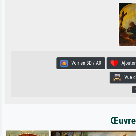
Voir en 3D / AR
Ajouter 
Vue de 
Œuvres