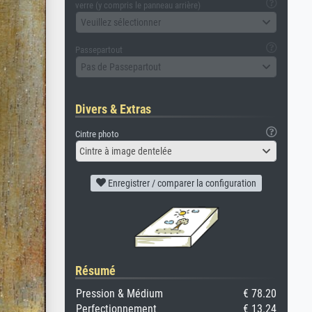
verre (y compris le panneau arrière)
Veuillez sélectionner
Passepartout
Pas de Passepartout
Divers & Extras
Cintre photo
Cintre à image dentelée
Enregistrer / comparer la configuration
Résumé
Pression & Médium
€ 78.20
Perfectionnement
€ 13.24