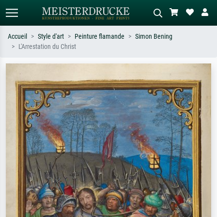
Accueil
Style d'art
Peinture flamande
Simon Bening
L'Arrestation du Christ
Recherche standard
Recherche d'images IA
Recherchez par artiste, titre ou style –
Décrivez la scène – ex. prairie verte,
ex. Monet, Nuit étoilée,
abstrait avec beaucoup de rouge,
impressionnisme, vague de Hokusai,
tableau sombre, nu debout près d'un
nu.
arbre.