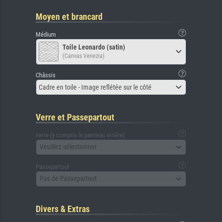
Moyen et brancard
Médium
Toile Leonardo (satin)
(Canvas Venezia)
Châssis
Cadre en toile - Image reflétée sur le côté
Verre et Passepartout
verre (y compris le panneau arrière)
Veuillez sélectionner
Passepartout
Pas de Passepartout
Divers & Extras