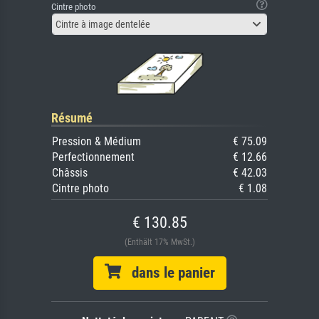
Cintre photo
Cintre à image dentelée
Résumé
Pression & Médium
€ 75.09
Perfectionnement
€ 12.66
Châssis
€ 42.03
Cintre photo
€ 1.08
€ 130.85
(Enthält 17% MwSt.)
dans le panier