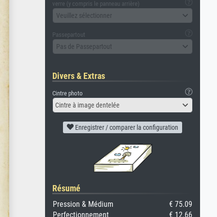
verre (y compris le panneau arrière)
Veuillez sélectionner
Passepartout
Pas de Passepartout
Divers & Extras
Cintre photo
Cintre à image dentelée
Enregistrer / comparer la configuration
Résumé
Pression & Médium
€ 75.09
Perfectionnement
€ 12.66