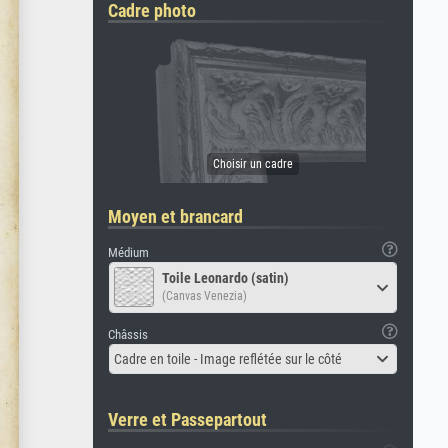
Cadre photo
Moyen et brancard
Médium
Toile Leonardo (satin)
(Canvas Venezia)
Châssis
Cadre en toile - Image reflétée sur le côté
Verre et Passepartout