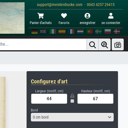
support@meisterdrucke.com · 0043 4257 29415
Panier d'achats
Favoris
enregistrer
se connecter
Configurez d'art
Largeur (motif, cm)
Hauteur (motif, cm)
Bord
0 cm bord