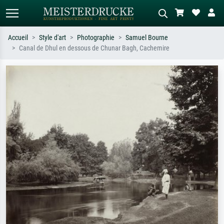
Accueil
Style d'art
Photographie
Samuel Bourne
Canal de Dhul en dessous de Chunar Bagh, Cachemire
Recherche standard
Recherche d'images IA
Recherchez par artiste, titre ou style –
Décrivez la scène – ex. prairie verte,
ex. Monet, Nuit étoilée,
abstrait avec beaucoup de rouge,
impressionnisme, vague de Hokusai,
tableau sombre, nu debout près d'un
nu.
arbre.