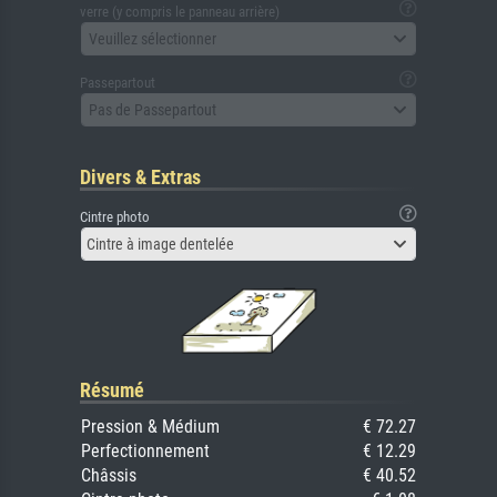
verre (y compris le panneau arrière)
Veuillez sélectionner
Passepartout
Pas de Passepartout
Divers & Extras
Cintre photo
Cintre à image dentelée
Résumé
Pression & Médium
€ 72.27
Perfectionnement
€ 12.29
Châssis
€ 40.52