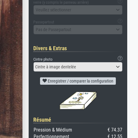
verre (y compris le panneau arrière)
Veuillez sélectionner
Passepartout
Pas de Passepartout
Divers & Extras
Cintre photo
Cintre à image dentelée
Enregistrer / comparer la configuration
Résumé
Pression & Médium
€ 74.37
Perfectionnement
€ 12.55