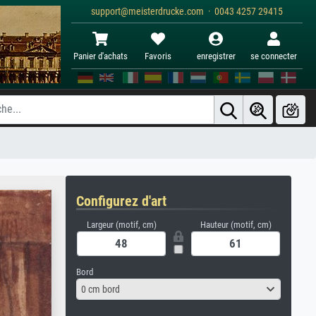
support@meisterdrucke.com · 0043 4257 29415
Panier d'achats
Favoris
enregistrer
se connecter
Configurez d'art
Largeur (motif, cm)
Hauteur (motif, cm)
Bord
0 cm bord