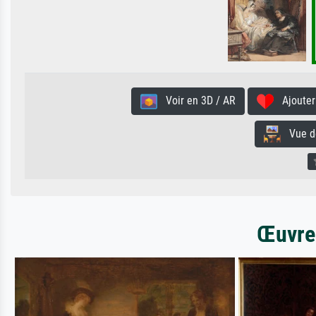
Voir en 3D / AR
Ajouter 
Vue de 
Œuvres