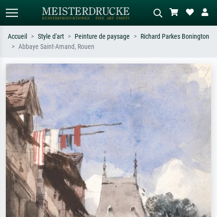
Accueil
Style d'art
Peinture de paysage
Richard Parkes Bonington
Abbaye Saint-Amand, Rouen
Recherche standard
Recherche d'images IA
Recherchez par artiste, titre ou style –
Décrivez la scène – ex. prairie verte,
ex. Monet, Nuit étoilée,
abstrait avec beaucoup de rouge,
impressionnisme, vague de Hokusai,
tableau sombre, nu debout près d'un
nu.
arbre.