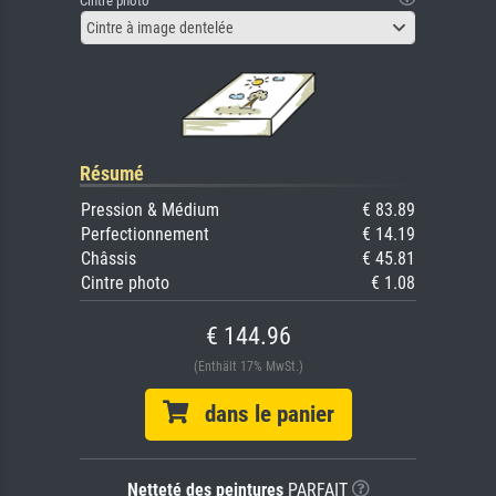
Cintre photo
Cintre à image dentelée
Résumé
Pression & Médium
€ 83.89
Perfectionnement
€ 14.19
Châssis
€ 45.81
Cintre photo
€ 1.08
€ 144.96
(Enthält 17% MwSt.)
dans le panier
Netteté des peintures
PARFAIT