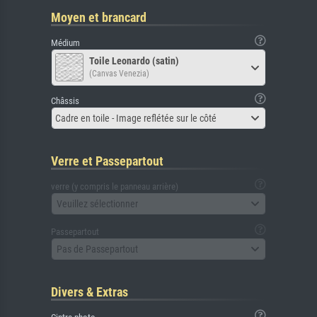
Moyen et brancard
Médium
Toile Leonardo (satin)
(Canvas Venezia)
Châssis
Cadre en toile - Image reflétée sur le côté
Verre et Passepartout
verre (y compris le panneau arrière)
Veuillez sélectionner
Passepartout
Pas de Passepartout
Divers & Extras