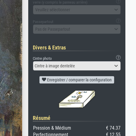
verre (y compris le panneau arrière)
Veuillez sélectionner
Passepartout
Pas de Passepartout
Divers & Extras
Cintre photo
Cintre à image dentelée
Enregistrer / comparer la configuration
Résumé
Pression & Médium
€ 74.37
Perfectionnement
€ 12.55