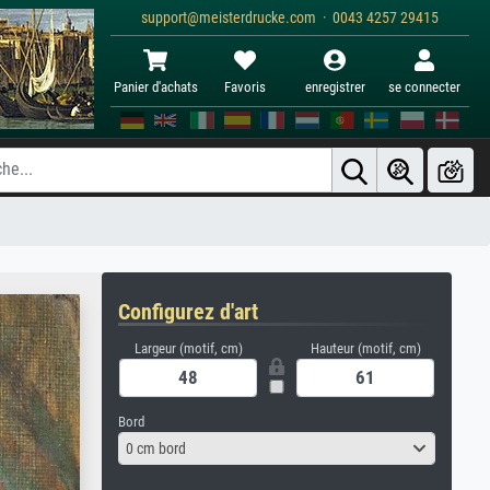
support@meisterdrucke.com · 0043 4257 29415
Panier d'achats
Favoris
enregistrer
se connecter
Configurez d'art
Largeur (motif, cm)
Hauteur (motif, cm)
Bord
0 cm bord