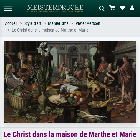
Accueil
Style d'art
Maniérisme
Pieter Aertsen
Le Christ dans la maison de Marthe et Marie
Recherche standard
Recherche d'images IA
Recherchez par artiste, titre ou style –
Décrivez la scène – ex. prairie verte,
ex. Monet, Nuit étoilée,
abstrait avec beaucoup de rouge,
impressionnisme, vague de Hokusai,
tableau sombre, nu debout près d'un
nu.
arbre.
Le Christ dans la maison de Marthe et Marie