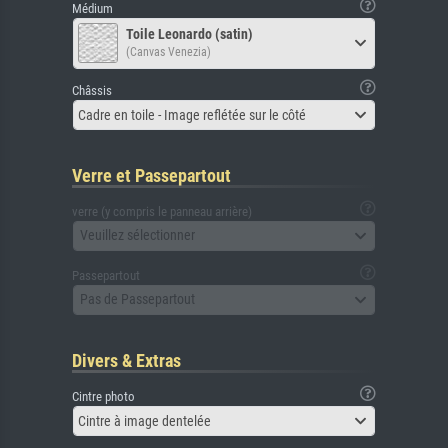
Médium
Toile Leonardo (satin)
(Canvas Venezia)
Châssis
Cadre en toile - Image reflétée sur le côté
Verre et Passepartout
verre (y compris le panneau arrière)
Veuillez sélectionner
Passepartout
Pas de Passepartout
Divers & Extras
Cintre photo
Cintre à image dentelée