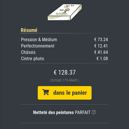
Résumé
Pression & Médium
€ 73.24
Perfectionnement
€ 12.41
Châssis
€ 41.64
Cintre photo
€ 1.08
€ 128.37
(Enthält 17% MwSt.)
dans le panier
Netteté des peintures
PARFAIT