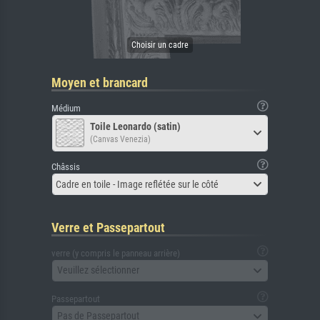
Moyen et brancard
Médium
Toile Leonardo (satin)
(Canvas Venezia)
Châssis
Cadre en toile - Image reflétée sur le côté
Verre et Passepartout
verre (y compris le panneau arrière)
Veuillez sélectionner
Passepartout
Pas de Passepartout