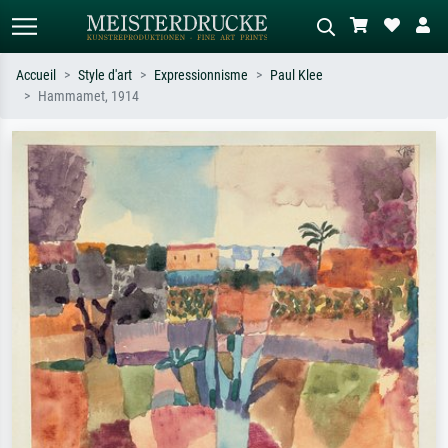
Accueil
Style d'art
Expressionnisme
Paul Klee
Hammamet, 1914
Recherche standard
Recherche d'images IA
Recherchez par artiste, titre ou style –
Décrivez la scène – ex. prairie verte,
ex. Monet, Nuit étoilée,
abstrait avec beaucoup de rouge,
impressionnisme, vague de Hokusai,
tableau sombre, nu debout près d'un
nu.
arbre.