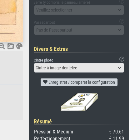
verre (y compris le panneau arrière)
Veuillez sélectionner
Passepartout
Pas de Passepartout
Divers & Extras
Cintre photo
Cintre à image dentelée
Enregistrer / comparer la configuration
Résumé
Pression & Médium
€ 70.61
Perfectionnement
€ 11.99