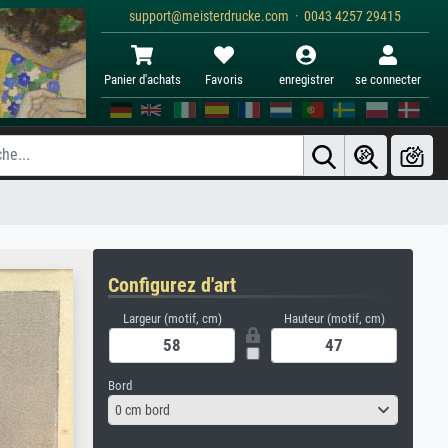
support@meisterdrucke.com · 0043 4257 29415
Panier d'achats
Favoris
enregistrer
se connecter
Configurez d'art
Largeur (motif, cm)
Hauteur (motif, cm)
Bord
0 cm bord