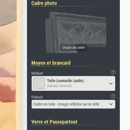
Cadre photo
Moyen et brancard
Médium
Toile Leonardo (satin)
(Canvas Venezia)
Châssis
Cadre en toile - Image reflétée sur le côté
Verre et Passepartout