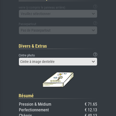
verre (y compris le panneau arrière)
Veuillez sélectionner
Passepartout
Pas de Passepartout
Divers & Extras
Cintre photo
Cintre à image dentelée
Résumé
Pression & Médium
€ 71.65
Perfectionnement
€ 12.13
Châssis
€ 40.13