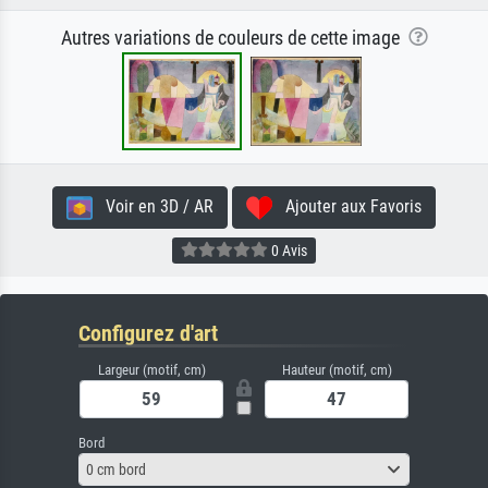
Autres variations de couleurs de cette image
Voir en 3D / AR
Ajouter aux Favoris
0 Avis
Configurez d'art
Largeur (motif, cm)
Hauteur (motif, cm)
Bord
0 cm bord