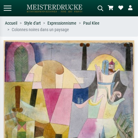
Accueil
Style d'art
Expressionnisme
Paul Klee
Colonnes noires dans un paysage
Recherche standard
Recherche d'images IA
Recherchez par artiste, titre ou style –
Décrivez la scène – ex. prairie verte,
ex. Monet, Nuit étoilée,
abstrait avec beaucoup de rouge,
impressionnisme, vague de Hokusai,
tableau sombre, nu debout près d'un
nu.
arbre.