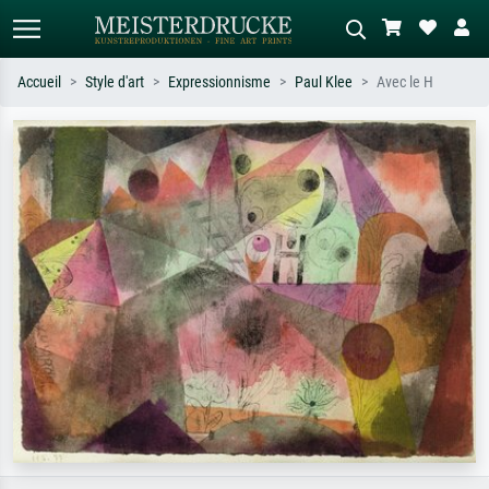
Accueil
Style d'art
Expressionnisme
Paul Klee
Avec le H
Recherche standard
Recherche d'images IA
Recherchez par artiste, titre ou style –
Décrivez la scène – ex. prairie verte,
ex. Monet, Nuit étoilée,
abstrait avec beaucoup de rouge,
impressionnisme, vague de Hokusai,
tableau sombre, nu debout près d'un
nu.
arbre.