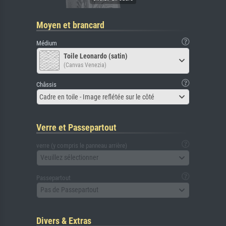
Moyen et brancard
Médium
Toile Leonardo (satin)
(Canvas Venezia)
Châssis
Cadre en toile - Image reflétée sur le côté
Verre et Passepartout
verre (y compris le panneau arrière)
Veuillez sélectionner
Passepartout
Pas de Passepartout
Divers & Extras