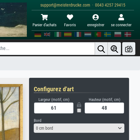
support@meisterdrucke.com · 0043 4257 29415
Panier d'achats
Favoris
enregistrer
se connecter
Configurez d'art
Largeur (motif, cm)
Hauteur (motif, cm)
Bord
0 cm bord