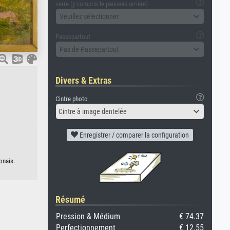
verre (y compris le panneau arrière)
Veuillez sélectionner
Passepartout
Pas de Passepartout
Divers & Extras
Cintre photo
Cintre à image dentelée
Enregistrer / comparer la configuration
onais.
Résumé
Pression & Médium
€ 74.37
Perfectionnement
€ 12.55