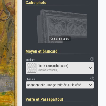
Cadre photo
Moyen et brancard
Médium
Toile Leonardo (satin)
(Canvas Venezia)
Châssis
Cadre en toile - Image reflétée sur le côté
Verre et Passepartout