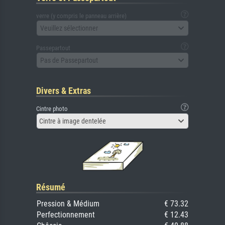
verre (y compris le panneau arrière)
Veuillez sélectionner
Passepartout
Pas de Passepartout
Divers & Extras
Cintre photo
Cintre à image dentelée
Résumé
Pression & Médium
€ 73.32
Perfectionnement
€ 12.43