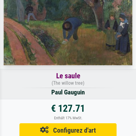
Le saule
(The willow tree)
Paul Gauguin
€ 127.71
Enthält 17% MwSt.
Configurez d'art