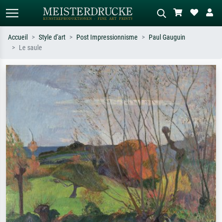
Accueil
Style d'art
Post Impressionnisme
Paul Gauguin
Le saule
Recherche standard
Recherche d'images IA
Recherchez par artiste, titre ou style –
Décrivez la scène – ex. prairie verte,
ex. Monet, Nuit étoilée,
abstrait avec beaucoup de rouge,
impressionnisme, vague de Hokusai,
tableau sombre, nu debout près d'un
nu.
arbre.