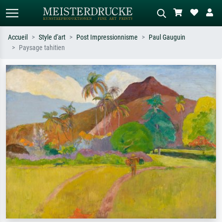
Accueil
Style d'art
Post Impressionnisme
Paul Gauguin
Paysage tahitien
Recherche standard
Recherche d'images IA
Recherchez par artiste, titre ou style –
Décrivez la scène – ex. prairie verte,
ex. Monet, Nuit étoilée,
abstrait avec beaucoup de rouge,
impressionnisme, vague de Hokusai,
tableau sombre, nu debout près d'un
nu.
arbre.