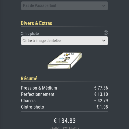
Pas de Passepartout
Divers & Extras
Cintre photo
Cintre à image dentelée
Résumé
Pression & Médium
€ 77.86
Perfectionnement
€ 13.10
Châssis
€ 42.79
Cintre photo
€ 1.08
€ 134.83
(Enthält 17% MwSt.)