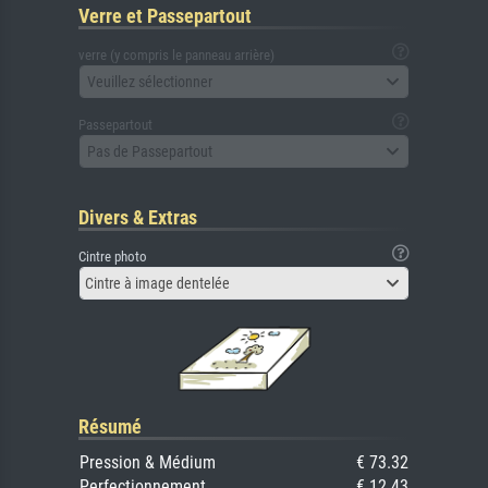
Verre et Passepartout
verre (y compris le panneau arrière)
Veuillez sélectionner
Passepartout
Pas de Passepartout
Divers & Extras
Cintre photo
Cintre à image dentelée
Résumé
Pression & Médium
€ 73.32
Perfectionnement
€ 12.43