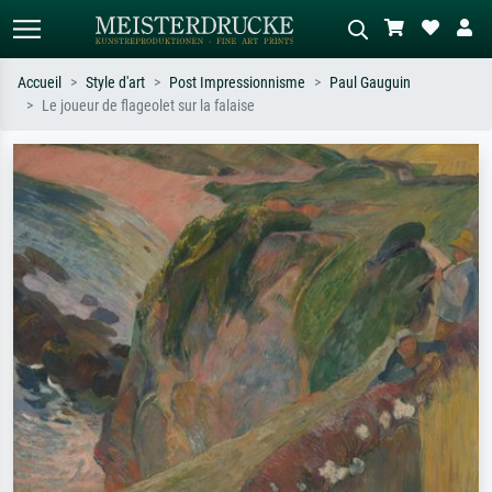
Accueil
Style d'art
Post Impressionnisme
Paul Gauguin
Le joueur de flageolet sur la falaise
Recherche standard
Recherche d'images IA
Recherchez par artiste, titre ou style –
Décrivez la scène – ex. prairie verte,
ex. Monet, Nuit étoilée,
abstrait avec beaucoup de rouge,
impressionnisme, vague de Hokusai,
tableau sombre, nu debout près d'un
nu.
arbre.