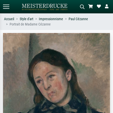
Accueil
Style d'art
Impressionnisme
Paul Cézanne
Portrait de Madame Cézanne
Recherche standard
Recherche d'images IA
Recherchez par artiste, titre ou style –
Décrivez la scène – ex. prairie verte,
ex. Monet, Nuit étoilée,
abstrait avec beaucoup de rouge,
impressionnisme, vague de Hokusai,
tableau sombre, nu debout près d'un
nu.
arbre.