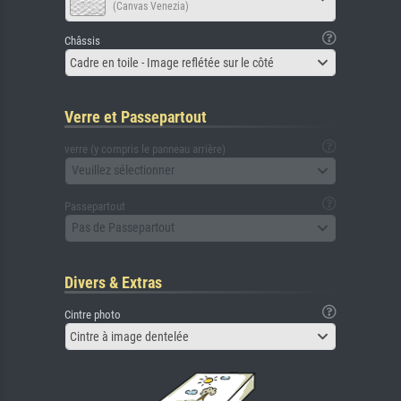
(Canvas Venezia)
Châssis
Cadre en toile - Image reflétée sur le côté
Verre et Passepartout
verre (y compris le panneau arrière)
Veuillez sélectionner
Passepartout
Pas de Passepartout
Divers & Extras
Cintre photo
Cintre à image dentelée